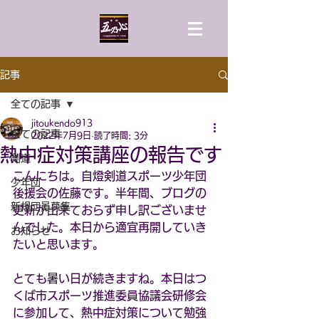
記事
全ての記事
jitoukendo913
全ての記事
2022年7月9日
読了時間: 3分
熱中症対策講座の報告です
剣道
こんにちは。自燈剣道スポーツ少年団
少年団
後援会の佐藤です。半年間、ブログの
新規団員募集
更新が出来ておらず申し訳ございませ
んでした。本日から適宜再開していき
お知らせ
たいと思います。
とても暑い日が続きますね。本日はつ
くば市スポーツ推進委員協議会研修会
に参加して、熱中症対策について勉強