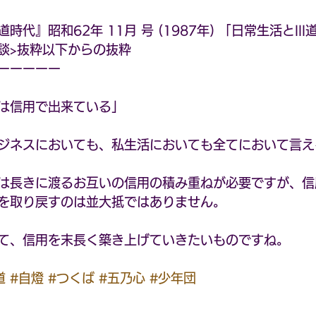
代』昭和62年 11月 号 (1987年) 「日常生活とlll
談>抜粋以下からの抜粋
ーーーーー
は信用で出来ている」
ジネスにおいても、私生活においても全てにおいて言え
は長きに渡るお互いの信用の積み重ねが必要ですが、信
を取り戻すのは並大抵ではありません。
て、信用を末長く築き上げていきたいものですね。
道
#自燈
#つくば
#五乃心
#少年団