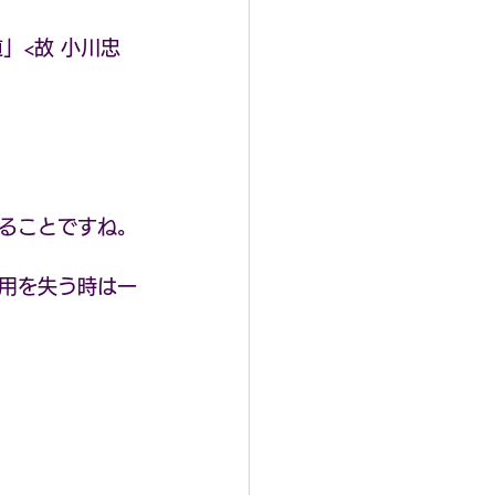
道」<故 小川忠
ることですね。
用を失う時は一