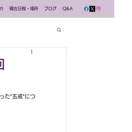
介
稽古日程・場所
ブログ
Q&A
二回
た"五戒"につ