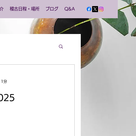
介
稽古日程・場所
ブログ
Q&A
 1分
025